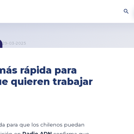
29-03-2025
 más rápida para
e quieren trabajar
ida para que los chilenos puedan
rición en
Radio ADN
confirma que