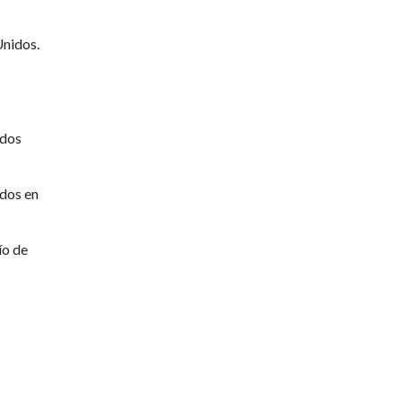
Unidos.
ados
ados en
ío de