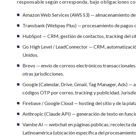
responsable según corresponda, bajo obligaciones con
Amazon Web Services (AWS S3) — almacenamiento de lo
Transbank (Webpay Plus) — procesamiento de pagos con 
HubSpot — CRM, gestión de contactos, tracking del siti
Go High Level / LeadConnector — CRM, automatización,
Unidos.
Brevo — envío de correos electrónicos transaccionales.
otras jurisdicciones.
Google (Calendar, Drive, Gmail, Tag Manager, Ads) — 
códigos OTP por correo, tracking y publicidad. Jurisdi
Firebase / Google Cloud — hosting del sitio y de la pla
Anthropic (Claude API) — generación de texto en funci
Vambe AI — webchat en páginas públicas; recolecta dato
Latinoamérica (ubicación específica del procesamiento