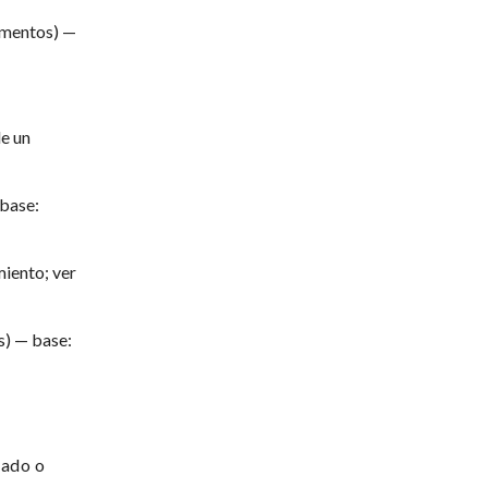
cumentos) —
de un
 base:
iento; ver
s) — base:
gado o