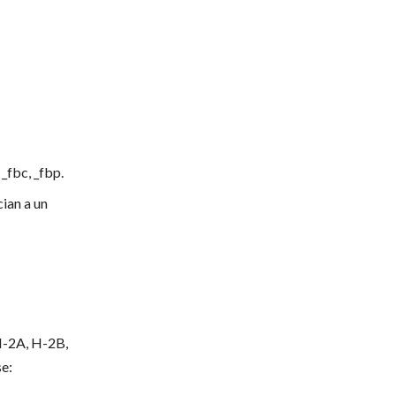
 _fbc, _fbp.
cian a un
 H-2A, H-2B,
e: