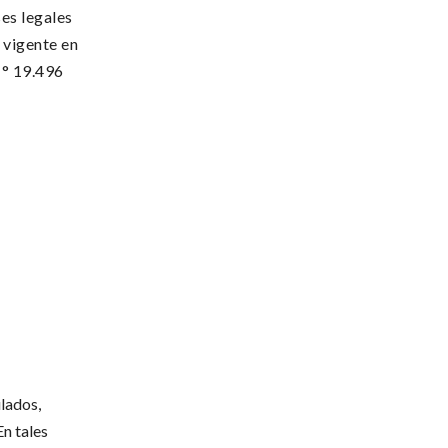
ses legales
 vigente en
N° 19.496
ulados,
n tales