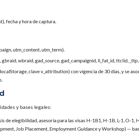
t), fecha y hora de captura.
ign, utm_content, utm_term).
 gbraid, wbraid, gad_source, gad_campaignid, li_fat_id, ttclid, _ttp,
calStorage, clave v_attribution) con vigencia de 30 días, y se aso
o.
ud
idades y bases legales:
sis de elegibilidad, asesoría para las visas H-1B1, H-1B, L-1, O-1,
velopment, Job Placement, Employment Guidance y Workshop) — bas