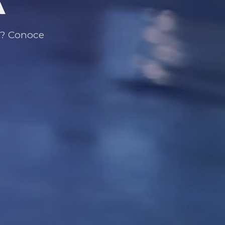
A
s? Conoce