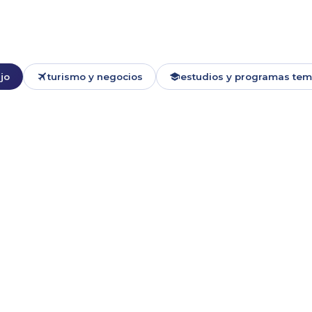
jo
turismo y negocios
estudios y programas tem
H1B1
 Chilenos
chilenos en
H-1B1: Visa para Prof
Para ciudadanos chilenos e
H-1B: Visa de Trabaj