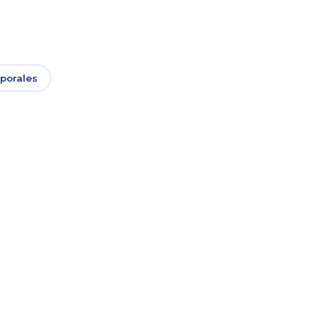
porales
esionales Chilenos
Saber más
n ocupaciones especializadas.
o Profesional
Saber más