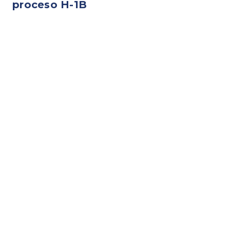
proceso H-1B
Jan
Feb
Mar
Apr
May
Evaluación Inicial
Revisión y Ajuste
de Perfil
Preparación de
Solicitud H-1B
Envío a Lotería
Proceso
Formulario I-129
Fecha límite envío
I-129
Estado Visa H-1B