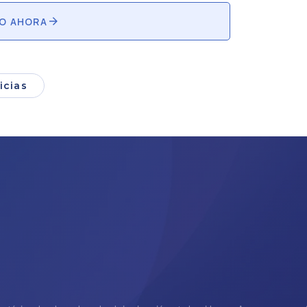
O AHORA
icias